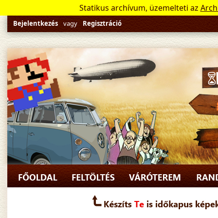
Statikus archívum, üzemelteti az
Arch
Bejelentkezés
vagy
Regisztráció