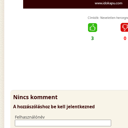
Címkék:
Neveletlen hercegn
3
0
Nincs komment
A hozzászóláshoz be kell jelentkezned
Felhasználónév