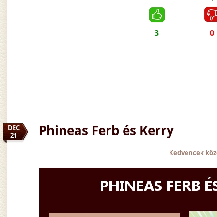
3
0
Phineas Ferb és Kerry
DEC
21
Kedvencek köz