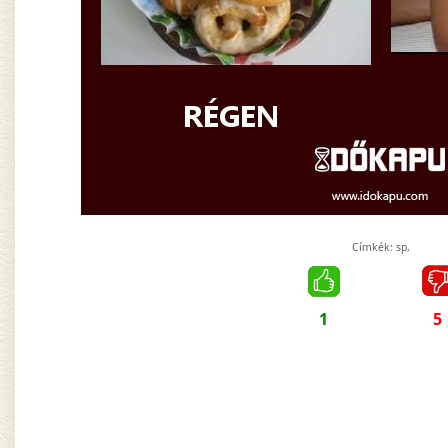
Címkék:
sp
,
1
5