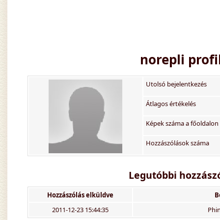
norepli
profi
Utolsó bejelentkezés
Átlagos értékelés
Képek száma a főoldalon
Hozzászólások száma
Legutóbbi hozzászó
Hozzászólás elküldve
B
2011-12-23 15:44:35
Phin