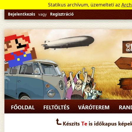
Statikus archívum, üzemelteti az
Arch
Bejelentkezés
vagy
Regisztráció