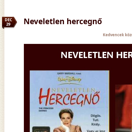
Neveletlen hercegnő
DEC
29
Kedvencek köz