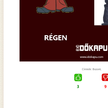
Címkék:
Bozont
,
3
9