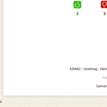
3
3
EZMIEZ
|
Oszdmeg
|
Demo
Co
Szerver
0