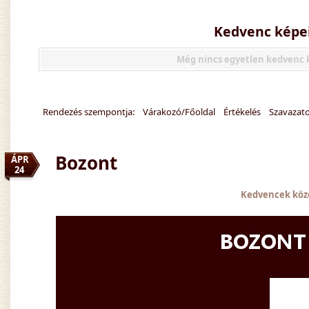
Kedvenc képe
Még nincs egyetlen kedvenc
Rendezés szempontja:
Várakozó/Főoldal
Értékelés
Szavazat
Bozont
ÁPR
24
Kedvencek köz