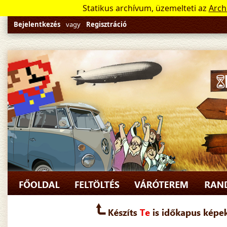
Statikus archívum, üzemelteti az
Arch
Bejelentkezés
vagy
Regisztráció