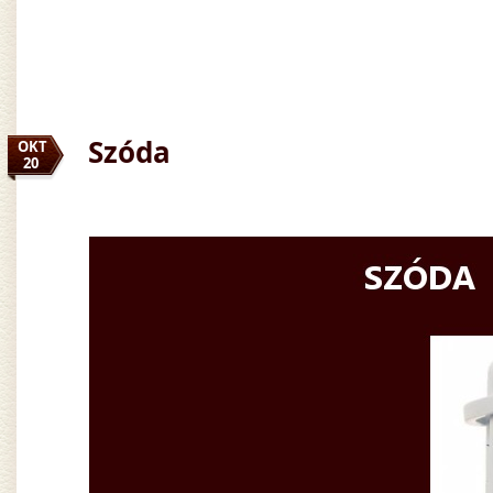
Szóda
OKT
20