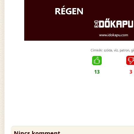
Címkék:
szóda
,
víz
,
patron
,
g
13
3
Nincs komment