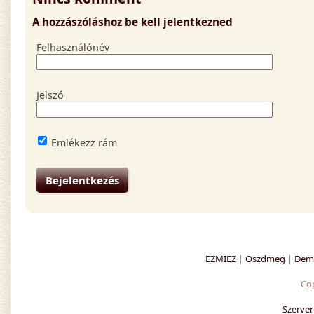
A hozzászóláshoz be kell jelentkezned
Felhasználónév
Jelszó
Emlékezz rám
EZMIEZ
|
Oszdmeg
|
Demo
Co
Szerver