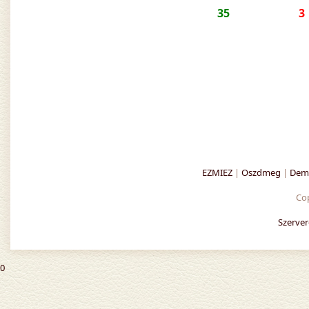
35
3
EZMIEZ
|
Oszdmeg
|
Demo
Co
Szerver
0