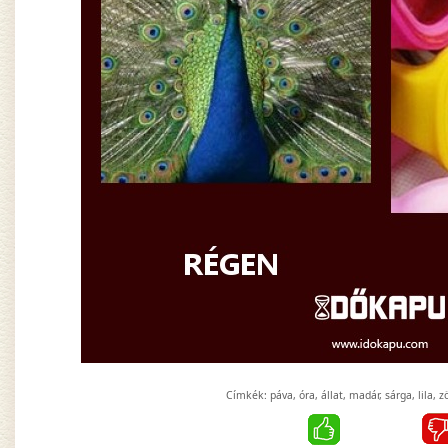
Címkék:
páva
,
óra
,
állat
,
madár
,
sárga
,
lila
,
z