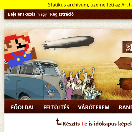
Statikus archívum, üzemelteti az
Arch
Bejelentkezés
vagy
Regisztráció