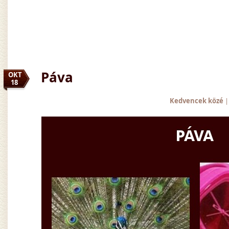
Páva
OKT
18
Kedvencek közé
|