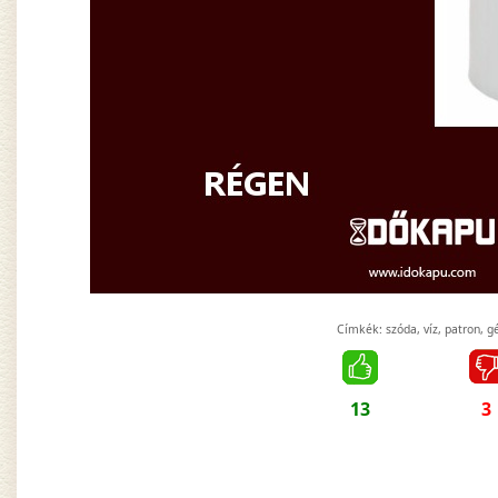
Címkék:
szóda
,
víz
,
patron
,
g
13
3