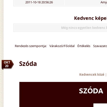
2011-10-18 20:56:26
Amy
Kedvenc képe
Még nincs egyetlen kedvenc
Rendezés szempontja:
Várakozó/Főoldal
Értékelés
Szavazat
Szóda
OKT
20
Kedvencek közé
|