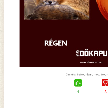
Címkék:
firefox
,
régen
,
most
,
fox
,
r
1
3