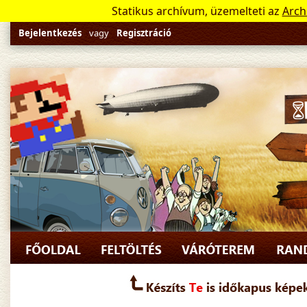
Statikus archívum, üzemelteti az
Arch
Bejelentkezés
vagy
Regisztráció