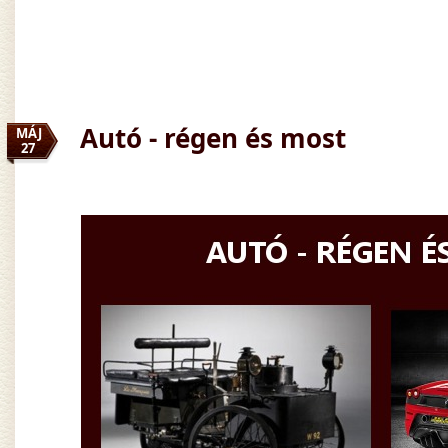
Autó - régen és most
MÁJ
27