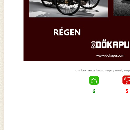
Címkék:
autó
,
kocsi
,
régen
,
most
,
rég
6
5