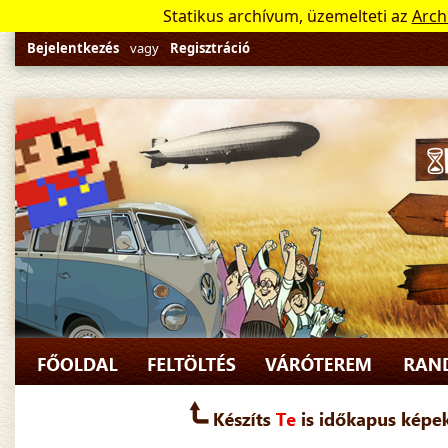
Statikus archívum, üzemelteti az
Arch
Bejelentkezés
vagy
Regisztráció