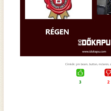
Címkék:
jim beam
,
button
,
mclaren
,
3
2