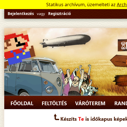
Statikus archívum, üzemelteti az
Arch
Bejelentkezés
vagy
Regisztráció