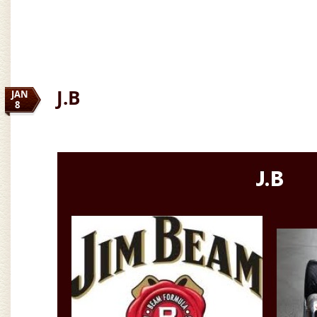
J.B
JAN
8