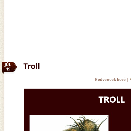
Troll
JÚL
19
Kedvencek közé
|