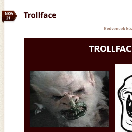
Trollface
NOV
21
Kedvencek kö