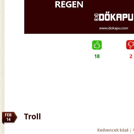
18
2
Troll
FEB
14
Kedvencek közé
|