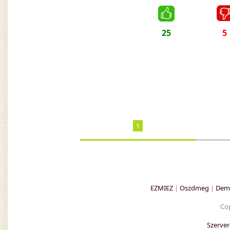
25
5
1
EZMIEZ
|
Oszdmeg
|
Demo
Co
Szerver