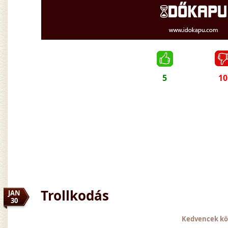
5
10
Trollkodás
JAN
30
Kedvencek kö