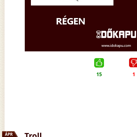
15
1
Troll
ÁPR