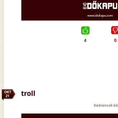
4
0
troll
OKT
21
Kedvencek kö