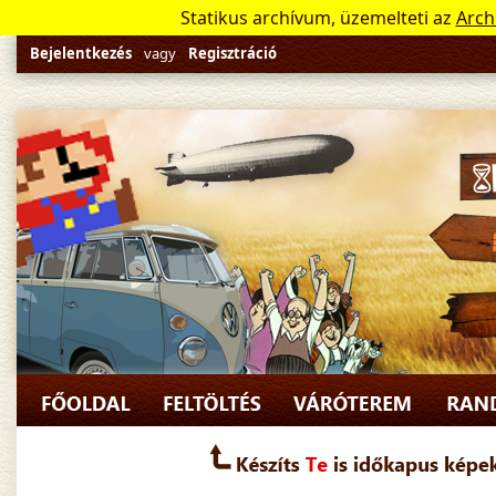
Statikus archívum, üzemelteti az
Arch
Bejelentkezés
vagy
Regisztráció