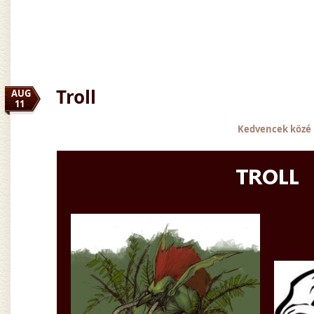
Troll
AUG
11
Kedvencek közé