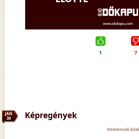
1
7
Képregények
JAN
30
Kedvencek köz