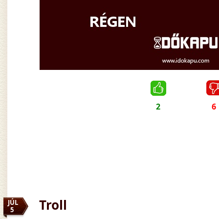
2
6
Troll
JÚL
5